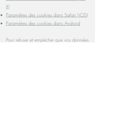
X)
Paramètres des cookies dans Safari (iOS)
Paramètres des cookies dans Android
Pour refuser et empêcher que vos données
soient utilisées par Google Analytics sur
tous les sites Web, consultez les
instructions suivantes :
https://tools.google.com/dlpage/gaopt
out?hl=fr
Il se peut que nous modifiions cette
politique en matière de cookies. Nous
vous encourageons à consulter
régulièrement cette page pour obtenir les
dernières informations sur les cookies.